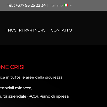
Tél. : +377 93 25 22 34
Italiano
I NOSTRI PARTNERS
CONTATTO
ONE CRISI
 in tutte le aree della sicurezza:
potenziali minacce,
nuità aziendale (PCO),
Piano di ripresa