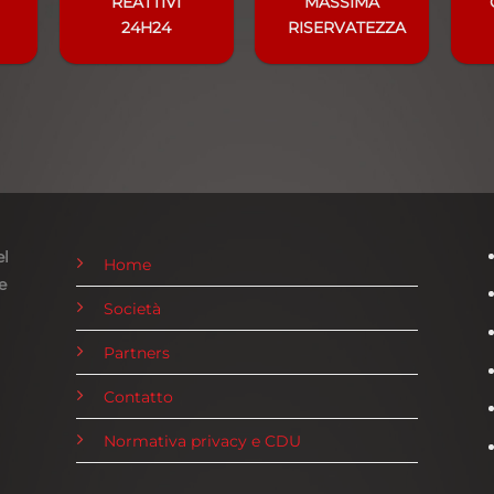
REATTIVI
MASSIMA
24H24
RISERVATEZZA
el
Home
e
Società
Partners
Contatto
Normativa privacy e CDU