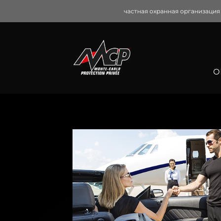
Skip
частная охранная организация
to
content
О